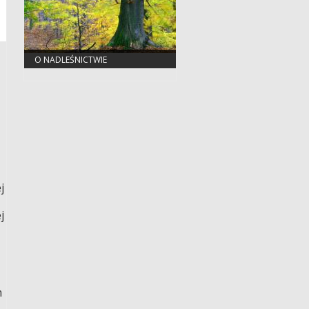
O NADLEŚNICTWIE
j
j
m