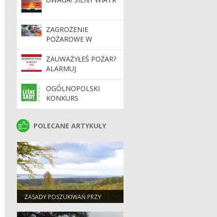
17:30
ZAGROŻENIE
POŻAROWE W
LASACH. APEL O
OSTROŻNOŚĆ
ZAUWAŻYŁEŚ POŻAR?
ALARMUJ
OGÓLNOPOLSKI
KONKURS
FOTOGRAFICZNY
„LEŚNE SADY –
POLECANE ARTYKUŁY
POLECANE ARTYKUŁY
DZIEDZICTWO,
KTÓRE TRWA”.
ZASADY POSZUKIWAŃ PRZY
UŻYCIU WYKRYWACZA METALI