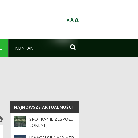
A
A
A

E
KONTAKT
NAJNOWSZE AKTUALNOŚCI
NAJNOWSZE AKTUALNOŚCI
SPOTKANIE ZESPOŁU
LOKLNEJ
WSPÓŁPRACY -
24.06.2026 R. GODZ
UWAGA! SILNY WIATR