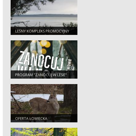
LEŚNY KOMPLEKS PROMOCYJNY
"LASY ELBLĄSKO-ŻUŁAWSKIE"
PROGRAM "ZANOCUJ W LESIE"
OFERTA ŁOWIECKA