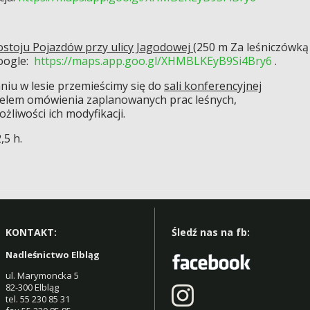
ostoju Pojazdów przy ulicy Jagodowej
(250 m Za leśniczówką
google:
https://maps.app.goo.gl/XHMBLKEyB9Si4Bry6
.
iu w lesie przemieścimy się do
sali konferencyjnej
elem omówienia zaplanowanych prac leśnych,
żliwości ich modyfikacji.
,5 h.
KONTAKT:
Śledź nas na fb:
Nadleśnictwo Elbląg
ul. Marymoncka 5
82-300 Elbląg
tel. 55 230 85 31