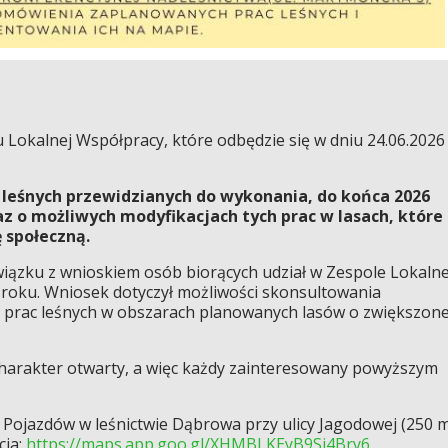
Lokalnej Współpracy, które odbędzie się w dniu 24.06.2026
 leśnych przewidzianych do wykonania, do końca 2026
az o możliwych modyfikacjach tych prac w lasach, które
 społeczną.
iązku z wnioskiem osób biorących udział w Zespole Lokalne
roku. Wniosek dotyczył możliwości skonsultowania
 prac leśnych w obszarach planowanych lasów o zwiększone
harakter otwarty, a więc każdy zainteresowany powyższym
.
 Pojazdów w leśnictwie Dąbrowa przy ulicy Jagodowej (250 
cja:
https://maps.app.goo.gl/XHMBLKEyB9Si4Bry6