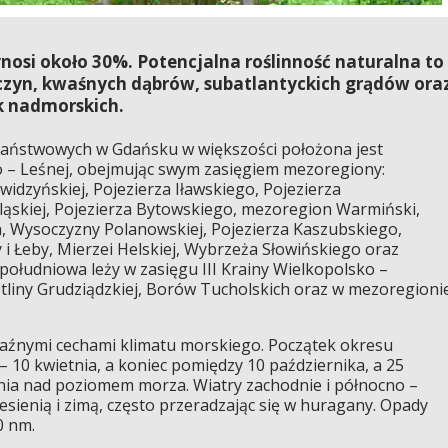
osi około 30%. Potencjalna roślinność naturalna to
czyn, kwaśnych dąbrów, subatlantyckich grądów ora
k nadmorskich.
stwowych w Gdańsku w większości położona jest
czo – Leśnej, obejmując swym zasięgiem mezoregiony:
widzyńskiej, Pojezierza Iławskiego, Pojezierza
ląskiej, Pojezierza Bytowskiego, mezoregion Warmiński,
h, Wysoczyzny Polanowskiej, Pojezierza Kaszubskiego,
 i Łeby, Mierzei Helskiej, Wybrzeża Słowińskiego oraz
południowa leży w zasięgu III Krainy Wielkopolsko –
tliny Grudziądzkiej, Borów Tucholskich oraz w mezoregioni
źnymi cechami klimatu morskiego. Początek okresu
 10 kwietnia, a koniec pomiędzy 10 października, a 25
enia nad poziomem morza. Wiatry zachodnie i północno –
jesienią i zimą, często przeradzając się w huragany. Opady
0 nm.