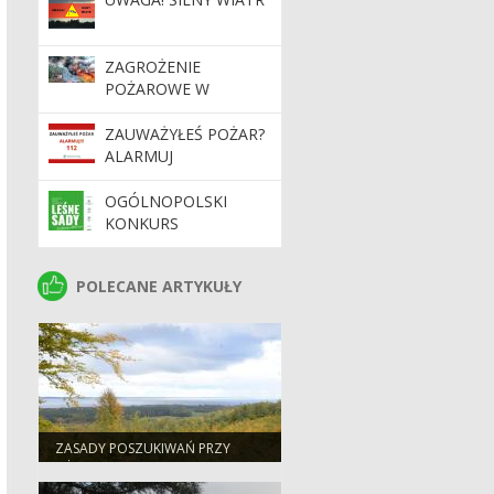
17:30
ZAGROŻENIE
POŻAROWE W
LASACH. APEL O
OSTROŻNOŚĆ
ZAUWAŻYŁEŚ POŻAR?
ALARMUJ
OGÓLNOPOLSKI
KONKURS
FOTOGRAFICZNY
„LEŚNE SADY –
POLECANE ARTYKUŁY
POLECANE ARTYKUŁY
DZIEDZICTWO,
KTÓRE TRWA”.
ZASADY POSZUKIWAŃ PRZY
UŻYCIU WYKRYWACZA METALI