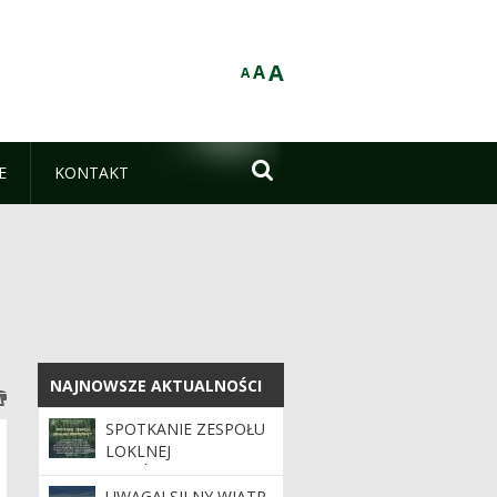
A
A
A

E
KONTAKT
NAJNOWSZE AKTUALNOŚCI
NAJNOWSZE AKTUALNOŚCI
SPOTKANIE ZESPOŁU
LOKLNEJ
WSPÓŁPRACY -
24.06.2026 R. GODZ
UWAGA! SILNY WIATR