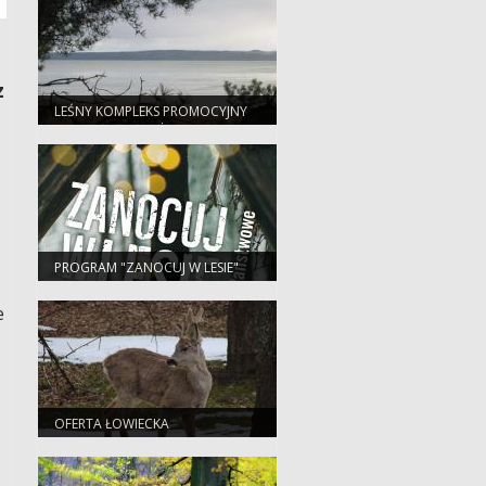
z
LEŚNY KOMPLEKS PROMOCYJNY
"LASY ELBLĄSKO-ŻUŁAWSKIE"
PROGRAM "ZANOCUJ W LESIE"
e
OFERTA ŁOWIECKA