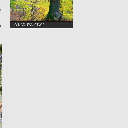
h
O NADLEŚNICTWIE
a