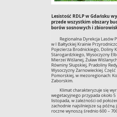
Lesistość RDLP w Gdańsku wyn
przede wszystkim obszary bu
borów sosnowych i zbiorowis
Regionalna Dyrekcja Lasów Pań
w I Bałtyckiej Krainie Przyrodni
Pojezierza Brodnickiego, Doliny K
Starogardzkiego, Wysoczyzny Elb
Mierzei Wiślanej, Żuław Wiślanyc
Równiny Słupskiej, Pradoliny Redy
Wysoczyzny Żarnowieckiej. Część 
Pomorskiej, w mezoregionach: Ko
Zaborskim.
Klimat charakteryzuje się wyra
wegetacyjnego przypada około 5 –
listopada, w zależności od położ
zachodnie najsilniejsze są późną 
roczne wynoszą średnio 600 – 70