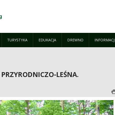
g
TURYSTYKA
EDUKACJA
DREWNO
INFORMACJ
 PRZYRODNICZO-LEŚNA.