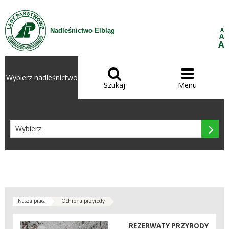
Przejdź do treści
A
Nadleśnictwo Elbląg
A
A


Wybierz nadleśnictwo
Szukaj
Menu

Nasza praca
Ochrona przyrody
REZERWATY PRZYRODY