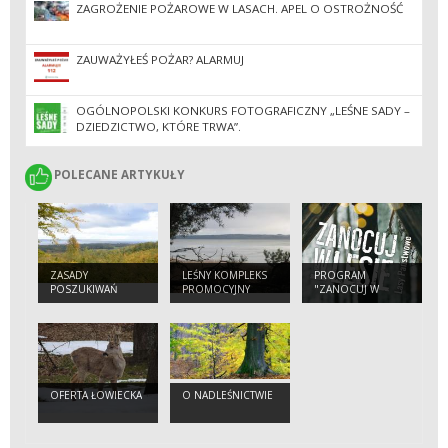
ZAGROŻENIE POŻAROWE W LASACH. APEL O OSTROŻNOŚĆ
ZAUWAŻYŁEŚ POŻAR? ALARMUJ
OGÓLNOPOLSKI KONKURS FOTOGRAFICZNY „LEŚNE SADY –
DZIEDZICTWO, KTÓRE TRWA”.
POLECANE ARTYKUŁY
POLECANE ARTYKUŁY
ZASADY
LEŚNY KOMPLEKS
PROGRAM
POSZUKIWAŃ
PROMOCYJNY
"ZANOCUJ W
PRZY UŻYCIU
"LASY ELBLĄSKO-
LESIE"
WYKRYWACZA
ŻUŁAWSKIE"
METALI
OFERTA ŁOWIECKA
O NADLEŚNICTWIE